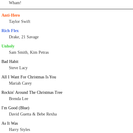
Wham!
Anti-Hero
Taylor Swift
Rich Flex
Drake, 21 Savage
Unholy
Sam Smith, Kim Petras
Bad Habit
Steve Lacy
All I Want For Christmas Is You
Mariah Carey
Rockin' Around The Christmas Tree
Brenda Lee
I'm Good (Blue)
David Guetta & Bebe Rexha
As It Was
Harry Styles