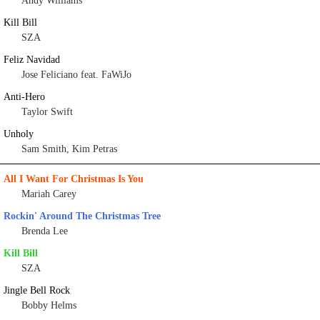
Andy Williams
Kill Bill
SZA
Feliz Navidad
Jose Feliciano feat. FaWiJo
Anti-Hero
Taylor Swift
Unholy
Sam Smith, Kim Petras
All I Want For Christmas Is You
Mariah Carey
Rockin' Around The Christmas Tree
Brenda Lee
Kill Bill
SZA
Jingle Bell Rock
Bobby Helms