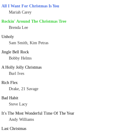
All I Want For Christmas Is You
Mariah Carey
Rockin' Around The Christmas Tree
Brenda Lee
Unholy
Sam Smith, Kim Petras
Jingle Bell Rock
Bobby Helms
A Holly Jolly Christmas
Burl Ives
Rich Flex
Drake, 21 Savage
Bad Habit
Steve Lacy
It's The Most Wonderful Time Of The Year
Andy Williams
Last Christmas