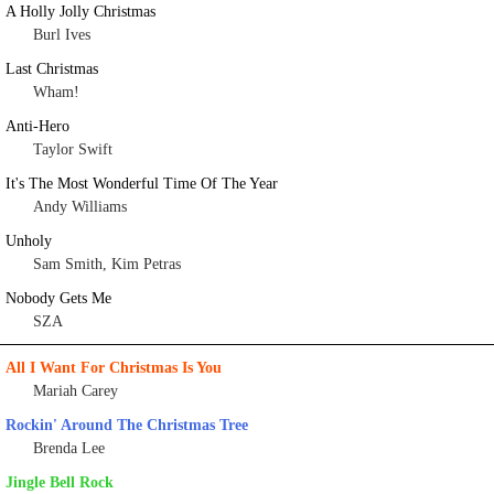
A Holly Jolly Christmas
Burl Ives
Last Christmas
Wham!
Anti-Hero
Taylor Swift
It's The Most Wonderful Time Of The Year
Andy Williams
Unholy
Sam Smith, Kim Petras
Nobody Gets Me
SZA
All I Want For Christmas Is You
Mariah Carey
Rockin' Around The Christmas Tree
Brenda Lee
Jingle Bell Rock