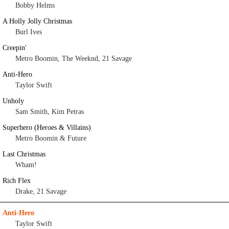
Bobby Helms
A Holly Jolly Christmas
Burl Ives
Creepin'
Metro Boomin, The Weeknd, 21 Savage
Anti-Hero
Taylor Swift
Unholy
Sam Smith, Kim Petras
Superhero (Heroes & Villains)
Metro Boomin & Future
Last Christmas
Wham!
Rich Flex
Drake, 21 Savage
Anti-Hero
Taylor Swift