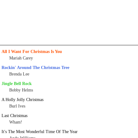
All I Want For Christmas Is You
Mariah Carey
Rockin' Around The Christmas Tree
Brenda Lee
Jingle Bell Rock
Bobby Helms
A Holly Jolly Christmas
Burl Ives
Last Christmas
Wham!
It's The Most Wonderful Time Of The Year